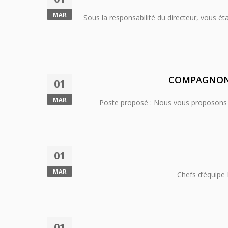
MAR
Sous la responsabilité du directeur, vous ét
COMPAGNON D
01
MAR
Poste proposé : Nous vous proposons d’i
01
MAR
Chefs d’équipe 
01